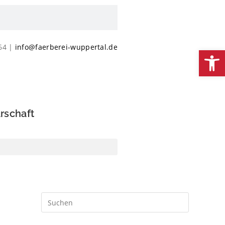
064 |
info@faerberei-wuppertal.de
We
rschaft