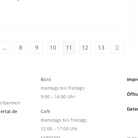
…
8
9
10
11
12
13
Büro
Impr
montags bis freitags
Öffn
9:00 – 14:00 Uhr
berbarmen
Date
ertal.de
Café
dienstags bis freitags
12:00 – 17:00 Uhr
samstags