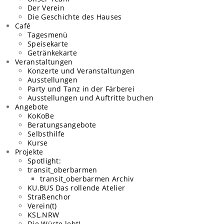
Der Verein
Die Geschichte des Hauses
Café
Tagesmenü
Speisekarte
Getränkekarte
Veranstaltungen
Konzerte und Veranstaltungen
Ausstellungen
Party und Tanz in der Färberei
Ausstellungen und Auftritte buchen
Angebote
KoKoBe
Beratungsangebote​
Selbsthilfe
Kurse
Projekte
Spotlight:
transit_oberbarmen
transit_oberbarmen Archiv
KU.BUS Das rollende Atelier
Straßenchor
Verein(t)
KSL.NRW
Die Wüste lebt!