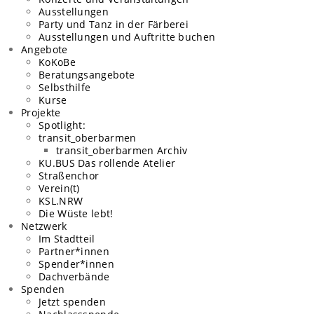
Ausstellungen
Party und Tanz in der Färberei
Ausstellungen und Auftritte buchen
Angebote
KoKoBe
Beratungsangebote​
Selbsthilfe
Kurse
Projekte
Spotlight:
transit_oberbarmen
transit_oberbarmen Archiv
KU.BUS Das rollende Atelier
Straßenchor
Verein(t)
KSL.NRW
Die Wüste lebt!
Netzwerk
Im Stadtteil
Partner*innen
Spender*innen
Dachverbände
Spenden
Jetzt spenden