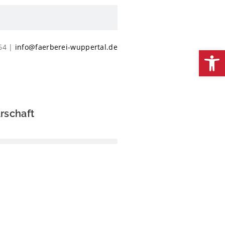
064 |
info@faerberei-wuppertal.de
We
rschaft