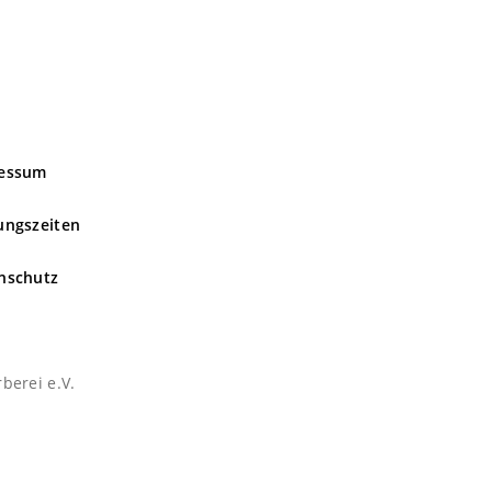
essum
ungszeiten
nschutz
berei e.V.