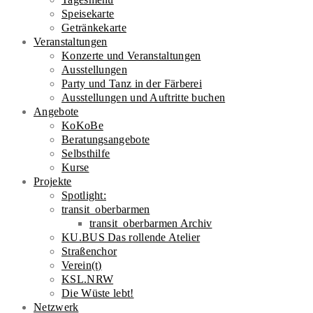
Speisekarte
Getränkekarte
Veranstaltungen
Konzerte und Veranstaltungen
Ausstellungen
Party und Tanz in der Färberei
Ausstellungen und Auftritte buchen
Angebote
KoKoBe
Beratungsangebote​
Selbsthilfe
Kurse
Projekte
Spotlight:
transit_oberbarmen
transit_oberbarmen Archiv
KU.BUS Das rollende Atelier
Straßenchor
Verein(t)
KSL.NRW
Die Wüste lebt!
Netzwerk