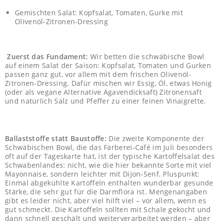
Gemischten Salat: Kopfsalat, Tomaten, Gurke mit
Olivenöl-Zitronen-Dressing
Zuerst das Fundament:
Wir betten die schwäbische Bowl
auf einem Salat der Saison: Kopfsalat, Tomaten und Gurken
passen ganz gut, vor allem mit dem frischen Olivenöl-
Zitronen-Dressing. Dafür mischen wir Essig, Öl, etwas Honig
(oder als vegane Alternative Agavendicksaft) Zitronensaft
und natürlich Salz und Pfeffer zu einer feinen Vinaigrette.
Ballaststoffe statt Baustoffe:
Die zweite Komponente der
Schwäbischen Bowl, die das Färberei-Café im Juli besonders
oft auf der Tageskarte hat, ist der typische Kartoffelsalat des
Schwabenlandes: nicht, wie die hier bekannte Sorte mit viel
Mayonnaise, sondern leichter mit Dijon-Senf. Pluspunkt:
Einmal abgekühlte Kartoffeln enthalten wunderbar gesunde
Stärke, die sehr gut für die Darmflora ist. Mengenangaben
gibt es leider nicht, aber viel hilft viel – vor allem, wenn es
gut schmeckt. Die Kartoffeln sollten mit Schale gekocht und
dann schnell geschält und weiterverarbeitet werden – aber