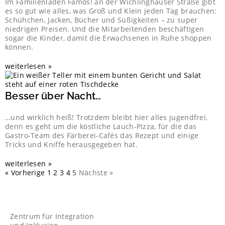
Im Familienladen Famos! an der Wichlinghauser Straße gibt
es so gut wie alles, was Groß und Klein jeden Tag brauchen:
Schühchen, Jacken, Bücher und Süßigkeiten – zu super
niedrigen Preisen. Und die Mitarbeitenden beschäftigen
sogar die Kinder, damit die Erwachsenen in Ruhe shoppen
können.
weiterlesen »
Besser über Nacht…
…und wirklich heiß! Trotzdem bleibt hier alles jugendfrei,
denn es geht um die köstliche Lauch-Pizza, für die das
Gastro-Team des Färberei-Cafés das Rezept und einige
Tricks und Kniffe herausgegeben hat.
weiterlesen »
« Vorherige
1
2
3
4
5
Nächste »
Zentrum für Integration