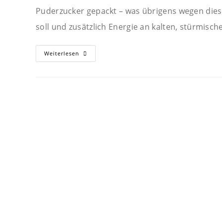
Puderzucker gepackt – was übrigens wegen dies
soll und zusätzlich Energie an kalten, stürmisch
Stollen
Weiterlesen
–
Muss
Man
Wollen!