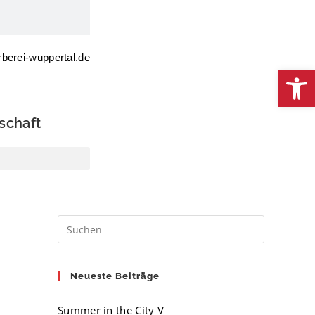
rberei-wuppertal.de
We
schaft
Neueste Beiträge
Summer in the City V