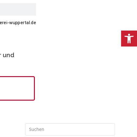
erei-wuppertal.de
We
r und