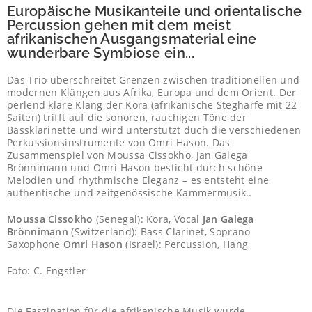
Europäische Musikanteile und orientalische
Percussion gehen mit dem meist
afrikanischen Ausgangsmaterial eine
wunderbare Symbiose ein...
Das Trio überschreitet Grenzen zwischen traditionellen und
modernen Klängen aus Afrika, Europa und dem Orient. Der
perlend klare Klang der Kora (afrikanische Stegharfe mit 22
Saiten) trifft auf die sonoren, rauchigen Töne der
Bassklarinette und wird unterstützt duch die verschiedenen
Perkussionsinstrumente von Omri Hason. Das
Zusammenspiel von Moussa Cissokho, Jan Galega
Brönnimann und Omri Hason besticht durch schöne
Melodien und rhythmische Eleganz – es entsteht eine
authentische und zeitgenössische Kammermusik..
Moussa Cissokho
(Senegal): Kora, Vocal
Jan Galega
Brönnimann
(Switzerland): Bass Clarinet, Soprano
Saxophone
Omri Hason
(Israel): Percussion, Hang
Foto: C. Engstler
Die Faszination für die afrikanische Musik wurde