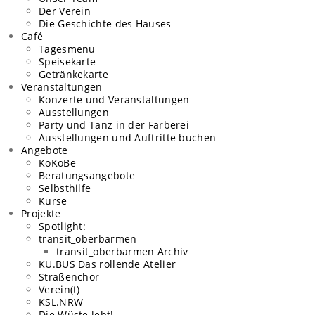
Der Verein
Die Geschichte des Hauses
Café
Tagesmenü
Speisekarte
Getränkekarte
Veranstaltungen
Konzerte und Veranstaltungen
Ausstellungen
Party und Tanz in der Färberei
Ausstellungen und Auftritte buchen
Angebote
KoKoBe
Beratungsangebote​
Selbsthilfe
Kurse
Projekte
Spotlight:
transit_oberbarmen
transit_oberbarmen Archiv
KU.BUS Das rollende Atelier
Straßenchor
Verein(t)
KSL.NRW
Die Wüste lebt!