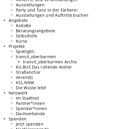
Ausstellungen
Party und Tanz in der Färberei
Ausstellungen und Auftritte buchen
Angebote
KoKoBe
Beratungsangebote​
Selbsthilfe
Kurse
Projekte
Spotlight:
transit_oberbarmen
transit_oberbarmen Archiv
KU.BUS Das rollende Atelier
Straßenchor
Verein(t)
KSL.NRW
Die Wüste lebt!
Netzwerk
Im Stadtteil
Partner*innen
Spender*innen
Dachverbände
Spenden
Jetzt spenden