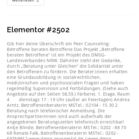
Weiterlesen
Elementor #2502
Gib hier deine Überschrift ein Peer Counseling:
Betroffene beraten Betroffene Das Projekt „Betroffene
beraten Betroffene“ ist ein Projekt des DMSG-
Landesverbandes NRW. Dahinter steht der Gedanke,
durch „Beratung unter Gleichen“ die Solidarität unter
den Betroffenen zu fördern. Die Berater:innen erhalten
eine Grundausbildung in sozialrechtlichen,
medizinischen und psychosozialen Fragen und haben
regelmäßig Supervision und Fortbildungen. (Siehe auch
Angebote auf den Seiten 58,59.) Färberei, 1. Etage, Raum
4 dienstags 17 - 19 Uhr (außer an Feiertagen) Andrea
Arntz, Betroffenenberaterin MSTel.: 02104 - 15 30 2
Beratung nach telefonischer Anmeldung. Die
Ansprechpartnerinnen sind auch außerhalb der
angegebenen Beratungszeiten telefonisch erreichbar!
Antje Blinde, Betroffenenberaterin MSTel.: 0202 - 88 70
68 Renate Falk, Betroffenenberaterin MSTel.: 0202 -
69759912 www.dmsg-wuppertal.de / www.dmsg-